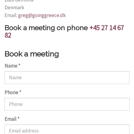
Denmark
Email:
greg@
goinggreece.
dk
+45 27 14 67
Book a meeting on phone
82
Book a meeting
Name
*
Phone
*
Email
*