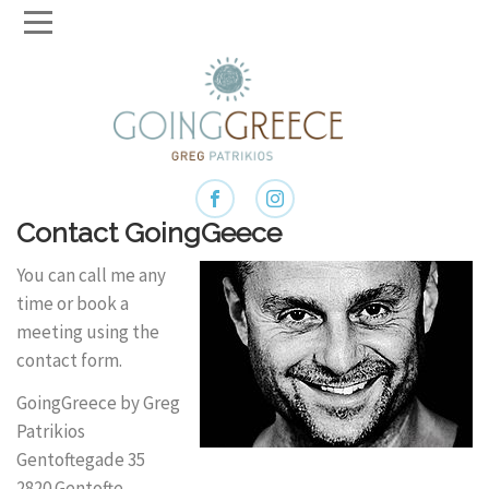
Contact GoingGeece
You can call me any
time or book a
meeting using the
contact form.
GoingGreece by Greg
Patrikios
Gentoftegade 35
2820 Gentofte