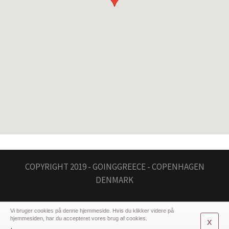
COPYRIGHT 2019 - GOINGGREECE - COPENHAGEN
DENMARK
Vi bruger cookies på denne hjemmeside. Hvis du klikker videre på
hjemmesiden, har du accepteret vores brug af cookies.
x